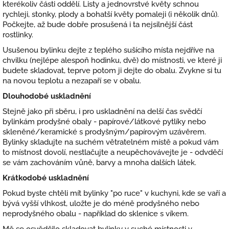
kterékoliv části oddělí. Listy a jednovrstvé květy schnou
rychleji, stonky, plody a bohatší květy pomaleji (i několik dnů).
Počkejte, až bude dobře prosušená i ta nejsilnější část
rostlinky.
Usušenou bylinku dejte z teplého sušícího místa nejdříve na
chvilku (nejlépe alespoň hodinku, dvě) do místnosti, ve které ji
budete skladovat, teprve potom ji dejte do obalu. Zvykne si tu
na novou teplotu a nezapaří se v obalu.
Dlouhodobé uskladnění
Stejně jako při sběru, i pro uskladnění na delší čas svědčí
bylinkám prodyšné obaly - papírové/látkové pytlíky nebo
skleněné/keramické s prodyšným/papírovým uzávěrem.
Bylinky skladujte na suchém větratelném místě a pokud vám
to místnost dovolí, nestlačujte a neupěchovávejte je - odvděčí
se vám zachováním vůně, barvy a mnoha dalších látek.
Krátkodobé uskladnění
Pokud byste chtěli mít bylinky "po ruce" v kuchyni, kde se vaří a
bývá vyšší vlhkost, uložte je do méně prodyšného nebo
neprodyšného obalu - například do sklenice s víkem.
Mě se osvědčilo skladovat bylinky v suché místnosti v