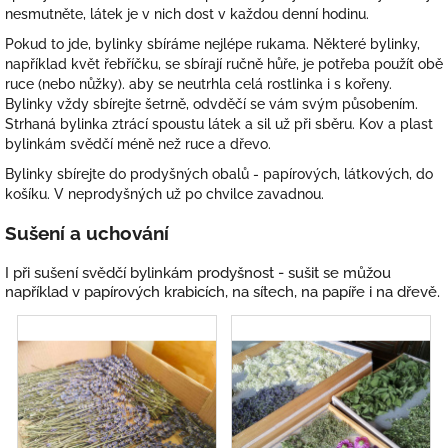
nesmutněte, látek je v nich dost v každou denní hodinu.
Pokud to jde, bylinky sbíráme nejlépe rukama. Některé bylinky,
například květ řebříčku, se sbírají ručně hůře, je potřeba použít obě
ruce (nebo nůžky). aby se neutrhla celá rostlinka i s kořeny.
Bylinky vždy sbírejte šetrně, odvděčí se vám svým působením.
Strhaná bylinka ztrácí spoustu látek a sil už při sběru. Kov a plast
bylinkám svědčí méně než ruce a dřevo.
Bylinky sbírejte do prodyšných obalů - papírových, látkových, do
košíku. V neprodyšných už po chvilce zavadnou.
Sušení a uchování
I při sušení svědčí bylinkám prodyšnost - sušit se můžou
například v papírových krabicích, na sítech, na papíře i na dřevě.