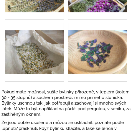
Pokud máte možnost, sušte bylinky přirozeně, v teplém (kolem
30 - 35 stupňů) a suchém prostředí, mimo přímého sluníčka.
Bylinky uschnou tak, jak potřebují a zachovají si mnoho svých
látek. Může to být například na půdě, pod pergolou, v seníku, za
zastíněným oknem.
Že jsou dobře usušené a můžou se uskladnit, poznáte podle
lupnutí/prasknutí, když bylinku stlačíte, a také se lehce v