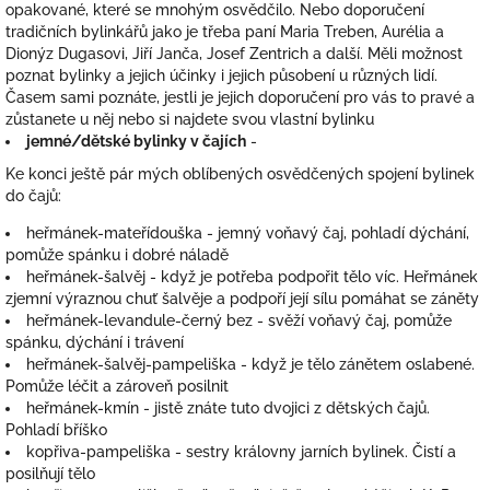
opakované, které se mnohým osvědčilo. Nebo doporučení
tradičních bylinkářů jako je třeba paní Maria Treben, Aurélia a
Dionýz Dugasovi, Jiří Janča, Josef Zentrich a další. Měli možnost
poznat bylinky a jejich účinky i jejich působení u různých lidí.
Časem sami poznáte, jestli je jejich doporučení pro vás to pravé a
zůstanete u něj nebo si najdete svou vlastní bylinku
jemné/dětské bylinky v čajích
-
Ke konci ještě pár mých oblíbených osvědčených spojení bylinek
do čajů:
heřmánek-mateřídouška - jemný voňavý čaj, pohladí dýchání,
pomůže spánku i dobré náladě
heřmánek-šalvěj - když je potřeba podpořit tělo víc. Heřmánek
zjemní výraznou chuť šalvěje a podpoří její sílu pomáhat se záněty
heřmánek-levandule-černý bez - svěží voňavý čaj, pomůže
spánku, dýchání i trávení
heřmánek-šalvěj-pampeliška - když je tělo zánětem oslabené.
Pomůže léčit a zároveň posilnit
heřmánek-kmín - jistě znáte tuto dvojici z dětských čajů.
Pohladí bříško
kopřiva-pampeliška - sestry královny jarních bylinek. Čistí a
posilňují tělo