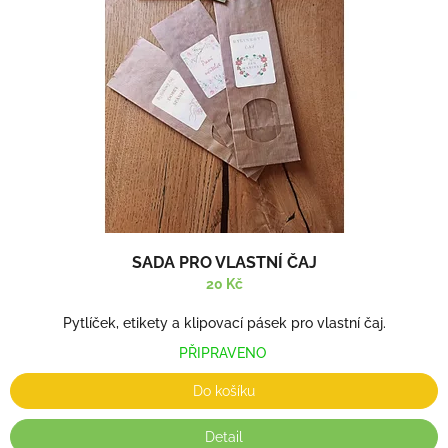
s
u
p
k
r
t
o
ů
d
u
k
t
ů
SADA PRO VLASTNÍ ČAJ
20 Kč
Pytlíček, etikety a klipovací pásek pro vlastní čaj.
PŘIPRAVENO
Do košíku
Detail