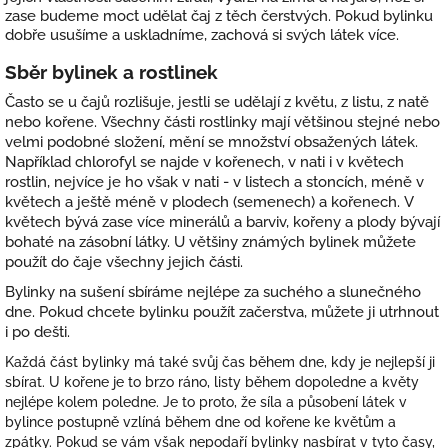
zase budeme moct udělat čaj z těch čerstvých. Pokud bylinku
dobře usušíme a uskladníme, zachová si svých látek více.
Sběr bylinek a rostlinek
Často se u čajů rozlišuje, jestli se udělají z květu, z listu, z natě
nebo kořene. Všechny části rostlinky mají většinou stejné nebo
velmi podobné složení, mění se množství obsažených látek.
Například chlorofyl se najde v kořenech, v nati i v květech
rostlin, nejvíce je ho však v nati - v listech a stoncích, méně v
květech a ještě méně v plodech (semenech) a kořenech. V
květech bývá zase více minerálů a barviv, kořeny a plody bývají
bohaté na zásobní látky. U většiny známých bylinek můžete
použít do čaje všechny jejich části.
Bylinky na sušení sbíráme nejlépe za suchého a slunečného
dne. Pokud chcete bylinku použít začerstva, můžete ji utrhnout
i po dešti.
Každá část bylinky má také svůj čas během dne, kdy je nejlepší ji
sbírat. U kořene je to brzo ráno, listy během dopoledne a květy
nejlépe kolem poledne. Je to proto, že síla a působení látek v
bylince postupně vzlíná během dne od kořene ke květům a
zpátky. Pokud se vám však nepodaří bylinky nasbírat v tyto časy,