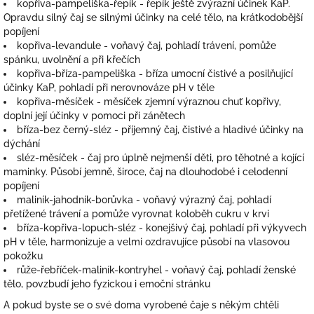
kopřiva-pampeliška-řepík - řepík ještě zvýrazní účinek KaP.
Opravdu silný čaj se silnými účinky na celé tělo, na krátkodobější
popíjení
kopřiva-levandule - voňavý čaj, pohladí trávení, pomůže
spánku, uvolnění a při křečích
kopřiva-bříza-pampeliška - bříza umocní čistivé a posilňující
účinky KaP, pohladí při nerovnováze pH v těle
kopřiva-měsíček - měsíček zjemní výraznou chuť kopřivy,
doplní její účinky v pomoci při zánětech
bříza-bez černý-sléz - příjemný čaj, čistivé a hladivé účinky na
dýchání
sléz-měsíček - čaj pro úplně nejmenší děti, pro těhotné a kojící
maminky. Působí jemně, široce, čaj na dlouhodobé i celodenní
popíjení
maliník-jahodník-borůvka - voňavý výrazný čaj, pohladí
přetížené trávení a pomůže vyrovnat koloběh cukru v krvi
bříza-kopřiva-lopuch-sléz - konejšivý čaj, pohladí při výkyvech
pH v těle, harmonizuje a velmi ozdravujíce působí na vlasovou
pokožku
růže-řebříček-maliník-kontryhel - voňavý čaj, pohladí ženské
tělo, povzbudí jeho fyzickou i emoční stránku
A pokud byste se o své doma vyrobené čaje s někým chtěli