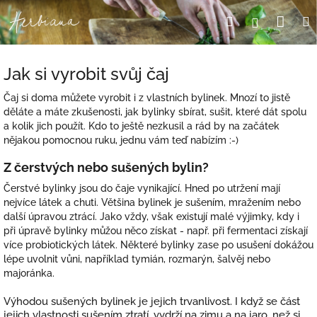
Přejít
Nák
Hledat
Přihlášení
na
obsah
koší
Jak si vyrobit svůj čaj
Čaj si doma můžete vyrobit i z vlastních bylinek. Mnozí to jistě
děláte a máte zkušenosti, jak bylinky sbírat, sušit, které dát spolu
a kolik jich použít. Kdo to ještě nezkusil a rád by na začátek
nějakou pomocnou ruku, jednu vám teď nabízím :-)
Z čerstvých nebo sušených bylin?
Čerstvé bylinky jsou do čaje vynikající. Hned po utržení mají
nejvíce látek a chuti. Většina bylinek je sušením, mražením nebo
další úpravou ztrácí. Jako vždy, však existují malé výjimky, kdy i
při úpravě bylinky můžou něco získat - např. při fermentaci získají
více probiotických látek. Některé bylinky zase po usušení dokážou
lépe uvolnit vůni, například tymián, rozmarýn, šalvěj nebo
majoránka.
Výhodou sušených bylinek je jejich trvanlivost. I když se část
jejich vlastnosti sušením ztratí, vydrží na zimu a na jaro, než si