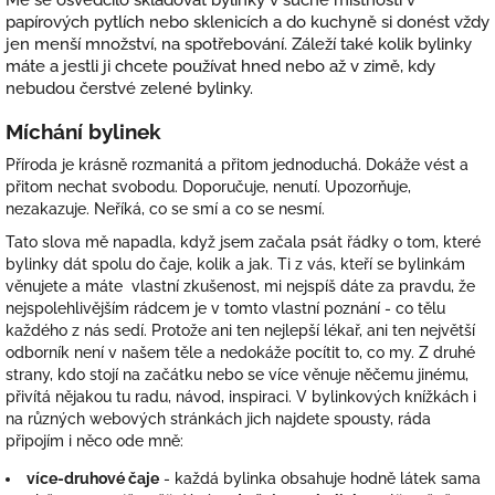
papírových pytlích nebo sklenicích a do kuchyně si donést vždy
jen menší množství, na spotřebování. Záleží také kolik bylinky
máte a jestli ji chcete používat hned nebo až v zimě, kdy
nebudou čerstvé zelené bylinky.
Míchání bylinek
Příroda je krásně rozmanitá a přitom jednoduchá. Dokáže vést a
přitom nechat svobodu. Doporučuje, nenutí. Upozorňuje,
nezakazuje. Neříká, co se smí a co se nesmí.
Tato slova mě napadla, když jsem začala psát řádky o tom, které
bylinky dát spolu do čaje, kolik a jak. Ti z vás, kteří se bylinkám
věnujete a máte vlastní zkušenost, mi nejspíš dáte za pravdu, že
nejspolehlivějším rádcem je v tomto vlastní poznání - co tělu
každého z nás sedí. Protože ani ten nejlepší lékař, ani ten největší
odborník není v našem těle a nedokáže pocítit to, co my. Z druhé
strany, kdo stojí na začátku nebo se více věnuje něčemu jinému,
přivítá nějakou tu radu, návod, inspiraci. V bylinkových knížkách i
na různých webových stránkách jich najdete spousty, ráda
připojím i něco ode mně:
více-druhové čaje
- každá bylinka obsahuje hodně látek sama