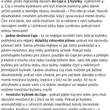
o sobě, proto nejčastěji dávám
do čaje 2-3 bylinky
, výjimečně 4-
5. Čaj s mnoha bylinkami umí být krásně barevný, jako dárek
určitě potěší a nemějte obavy, neuškodí :-) Pro tělo je však, hlavně
dlouhodobě, mnohem přívětivější, když zpracovává méně druhů.
Čím více látek, tím větší možnost, že si některé z nich nebudou
navzájem sedět a i účinkově látky lépe vyniknou, pokud mezi
sebou nesoupeří
jedno-druhové čaje
- ty se nejlépe osvědčí tam, kde je bylinka
potřebná pro nějaký
důležitý zdravotní přínos
, pokud má opravdu
pomoct léčit. Sama příroda nejlépe ví, jak látky poskládat a v
jakém množství, aby měly potřebný účinek. Pokud tedy
potřebujete bylinku pro zdraví, použijte do čaje jen jednu a přidejte
ji klidně o trochu více nebo častěji během dne. Jako lék pijte takto
bylinku jen určitou dobu, dva týdny, nejdéle čtyři u některých
jemnějších bylinek. I jedno-druhový čaj však můžete pít běžně,
dlouhodoběji, pokud vám chutná, jen pro začátek dávejte o něco
menší množství bylinky (nejvíce 1 lžíci na litr vody). Až na ni
přivyknete a bude vám s ní dobře, neobjeví se nějaké potíže,
můžete množství bylinky zvýšit
množství
bylinek do čaje
- pokud pijete čaj pro sebe, pro chuť,
obvyklé množství je 1 lžíce na litr vody. Pokud je bylinka
aromatičtější a v účincích silnější (například šalvěj, levandule,
třezalka, kopřiva), stačí ji menší množství, podle velikosti 2 - 5