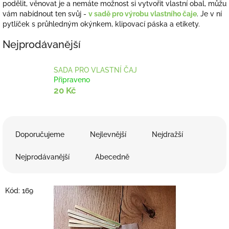
podělit, věnovat je a nemáte možnost si vytvořit vlastní obal, můžu
vám nabídnout ten svůj -
v sadě pro výrobu vlastního čaje
. Je v ní
pytlíček s průhledným okýnkem, klipovací páska a etikety.
Nejprodávanější
SADA PRO VLASTNÍ ČAJ
Připraveno
20 Kč
Ř
a
Doporučujeme
Nejlevnější
Nejdražší
z
e
Nejprodávanější
Abecedně
n
í
V
p
Kód:
169
ý
r
p
o
i
d