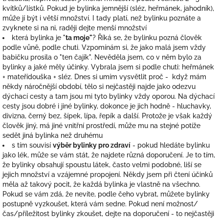
kvítků/lístků. Pokud je bylinka jemnější (sléz, heřmánek, jahodník),
může jí být i větší množství. I tady platí, než bylinku poznáte a
zvyknete si na ni, raději dejte menší množství
která bylinka je "
ta moje"
? Říká se, že bylinku pozná člověk
podle vůně, podle chuti. Vzpomínám si, že jako malá jsem vždy
babičku prosila o "ten čajík". Nevěděla jsem, co v něm bylo za
bylinky a jaké měly účinky. Vybrala jsem si podle chuti: heřmánek
+ mateřídouška + sléz. Dnes si umím vysvětlit proč - když mám
někdy náročnější období, tělo si nejčastěji najde jako odezvu
dýchací cesty a tam jsou mi tyto bylinky vždy oporou. Na dýchací
cesty jsou dobré i jiné bylinky, dokonce je jich hodně - hluchavky,
divizna, černý bez, šípek, lípa, řepík a další. Protože je však každý
člověk jiný, má jiné vnitřní prostředí, může mu na stejné potíže
sedět jiná bylinka než druhému
s tím souvisí
výběr bylinky pro zdraví
- pokud hledáte bylinku
jako lék, může se vám stát, že najdete různá doporučení. Je to tím,
že bylinky obsahují spoustu látek, často velmi podobné, liší se
jejich množství a vzájemné propojení. Někdy jsem při čtení účinků
měla až takový pocit, že každá bylinka je vlastně na všechno.
Pokud se vám zdá, že nevíte, podle čeho vybrat, můžete bylinky
postupně vyzkoušet, která vám sedne. Pokud není možnost/
čas/příležitost bylinky zkoušet, dejte na doporučení - to nejčastěji