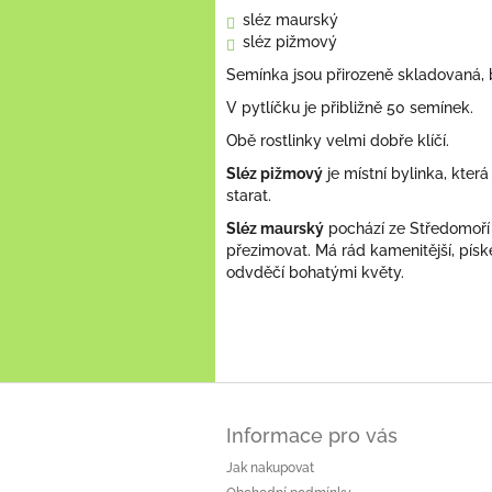
sléz maurský
sléz pižmový
Semínka jsou přirozeně skladovaná, b
V pytlíčku je přibližně 50 semínek.
Obě rostlinky velmi dobře klíčí.
Sléz pižmový
je místní bylinka, která
starat.
Sléz maurský
pochází ze Středomoří 
přezimovat. Má rád kamenitější, písk
odvděčí bohatými květy.
Z
á
Informace pro vás
p
a
Jak nakupovat
t