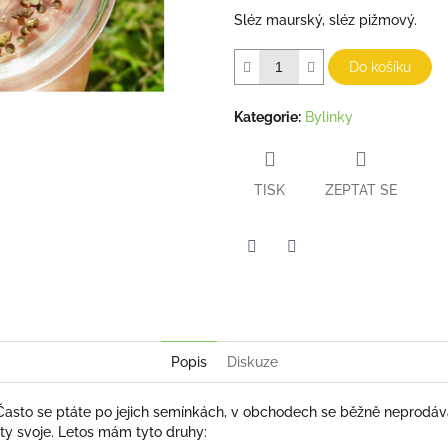
Sléz maurský, sléz pižmový.
Do košíku
Kategorie
:
Bylinky
TISK
ZEPTAT SE
Twitter
Facebook
Popis
Diskuze
 Často se ptáte po jejich semínkách, v obchodech se běžně neprodáva
ty svoje. Letos mám tyto druhy: